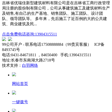
吉林省优瑞佳新型建筑材料有限公司是在吉林省工商行政管理
局注册的股份制有限公司，公司从事建筑施工及建筑材料生产
及销售,有自己的生产基地、销售团队、施工团队、设计团
队、领导团队等。 多年来，先后施工了近百例的大的公共建
筑、商业建筑及民...
点击免费电话咨询:13904315511
99公司开户 - 联系电话17508888884（99贵宾客服） ICP备
8493745号
电话:0431-84671811 ，84650400 手机:13904315511
地址:长春市东南湖大路2718号
技术支持：
白羽网络
网站首页
一键拨号