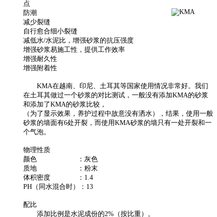
防潮
减少裂缝
自行愈合细小裂缝
减低水/水泥比，增强砂浆的抗压强度
增强砂浆易施工性，提供工作效率
增强耐久性
增强附着性
KMA在越南、印尼、土耳其等国家使用情况非常好。我们
在土耳其做过一个砂浆的对比测试，一般没有添加KMA的砂浆
和添加了KMA的砂浆比较，
（为了显示效果，养护过程中故意没有洒水），结果，使用一般
砂浆的墙面有6处开裂，而使用KMA砂浆的墙只有一处开裂和一
个气泡。
物理性质
颜色 ：灰色
质地 ：粉末
体积密度 ：1.4
PH（同水混合时）：13
配比
添加比例是水泥成份的2%（按比重）。