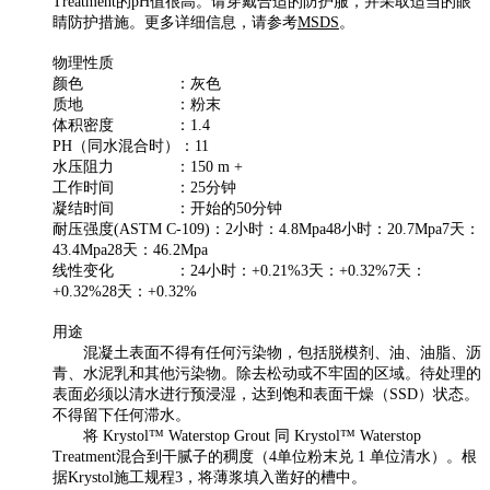
Treatment的pH值很高。请穿戴合适的防护服，并采取适当的眼
睛防护措施。更多详细信息，请参考
MSDS
。
物理性质
颜色 ：灰色
质地 ：粉末
体积密度 ：1.4
PH（同水混合时）：11
水压阻力 ：150 m +
工作时间 ：25分钟
凝结时间 ：开始的50分钟
耐压强度(ASTM C-109)：2小时：4.8Mpa48小时：20.7Mpa7天：
43.4Mpa28天：46.2Mpa
线性变化 ：24小时：+0.21%3天：+0.32%7天：
+0.32%28天：+0.32%
用途
混凝土表面不得有任何污染物，包括脱模剂、油、油脂、沥
青、水泥乳和其他污染物。除去松动或不牢固的区域。待处理的
表面必须以清水进行预浸湿，达到饱和表面干燥（SSD）状态。
不得留下任何滞水。
将 Krystol™ Waterstop Grout 同 Krystol™ Waterstop
Treatment混合到干腻子的稠度（4单位粉末兑 1 单位清水）。根
据Krystol施工规程3，将薄浆填入凿好的槽中。